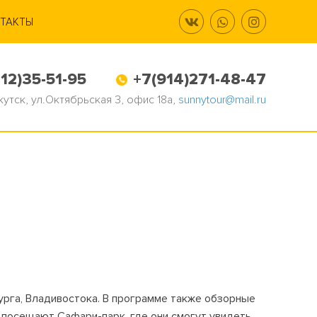
ТАКТЫ
12)35-51-95
+7(914)271-48-47
Якутск, ул.Октябрьская 3, офис 18а,
sunnytour@mail.ru
рга, Владивостока. В программе также обзорные
 посещают Сафари-парк, где они смогут увидеть