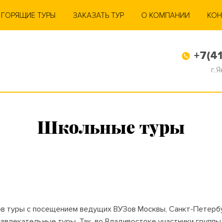
ГОРЯЩИЕ ТУРЫ
ЗАКАЗАТЬ ТУР
О КОМПАНИИ
КОН
+7(41
г.
Школьные туры
ов туры с посещением ведущих ВУЗов Москвы, Санкт-Петербу
звлекательные туры. Так, во Владивостоке участники группы