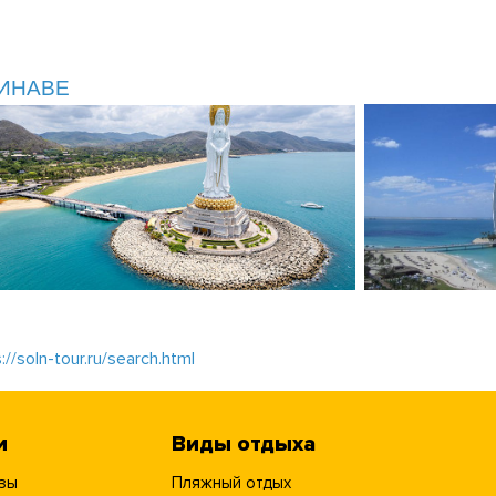
КИНАВЕ
://soln-tour.ru/search.html
и
Виды отдыха
зы
Пляжный отдых