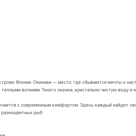
трове Японии. Окинава — место, где сбываются мечты о нас
теплыми волнами Тихого океана, кристально чистую воду и 
речается с современным комфортом. Здесь каждый найдет св
и разноцветных рыб
ики