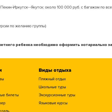
екин-Иркутск--Якутск: около 100 000 руб. с багажом по вс
урсии по желанию группы)
етнего ребенка необходимо оформить нотариально зав
и
Виды отдыха
зы
Пляжный отдых
Школьные туры
ые билеты
Экскурсионные туры
фер
Языковые курсы
отель