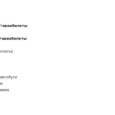
 +авиабилеты
 +авиабилеты
оплаты)
 автобусе
ми
рамма