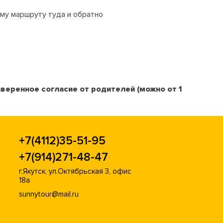
ему маршруту туда и обратно
еренное согласие от родителей (можно от 1
+7(4112)35-51-95
+7(914)271-48-47
г.Якутск, ул.Октябрьская 3, офис
18а
sunnytour@mail.ru